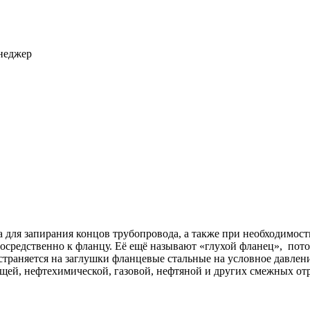
енеджер
а для запирания концов трубопровода, а также при необходимост
посредственно к фланцу. Её ещё называют «глухой фланец», по
страняется на заглушки фланцевые стальные на условное давление
ющей, нефтехимической, газовой, нефтяной и других смежных о