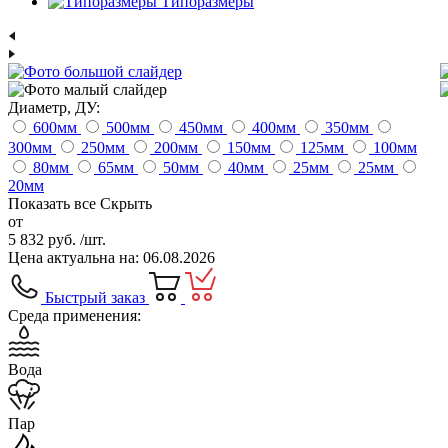
Типоразмеры
Диаметр, ДУ:
600
мм
500
мм
450
мм
400
мм
350
мм
300
мм
250
мм
200
мм
150
мм
125
мм
100
мм
80
мм
65
мм
50
мм
40
мм
25
мм
25
мм
20
мм
Показать все
Скрыть
от
5 832 руб.
/шт.
Цена актуальна на: 06.08.2026
Быстрый заказ
Среда применения:
Вода
Пар