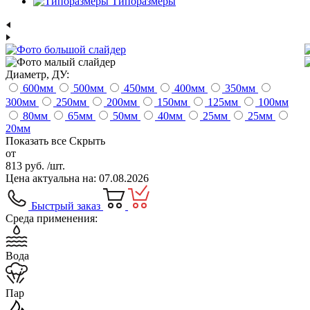
Типоразмеры
Диаметр, ДУ:
600
мм
500
мм
450
мм
400
мм
350
мм
300
мм
250
мм
200
мм
150
мм
125
мм
100
мм
80
мм
65
мм
50
мм
40
мм
25
мм
25
мм
20
мм
Показать все
Скрыть
от
813 руб.
/шт.
Цена актуальна на: 07.08.2026
Быстрый заказ
Среда применения:
Вода
Пар