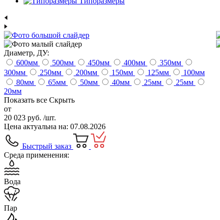
Типоразмеры
Диаметр, ДУ:
600
мм
500
мм
450
мм
400
мм
350
мм
300
мм
250
мм
200
мм
150
мм
125
мм
100
мм
80
мм
65
мм
50
мм
40
мм
25
мм
25
мм
20
мм
Показать все
Скрыть
от
20 023 руб.
/шт.
Цена актуальна на: 07.08.2026
Быстрый заказ
Среда применения:
Вода
Пар