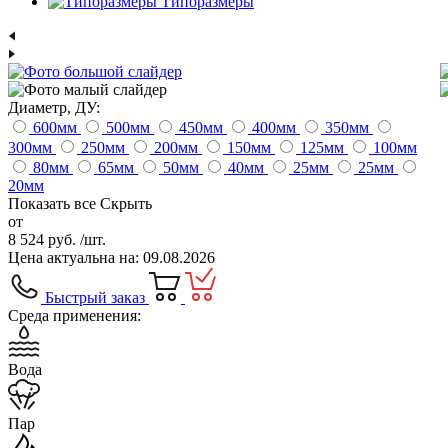
Типоразмеры
Диаметр, ДУ:
600
мм
500
мм
450
мм
400
мм
350
мм
300
мм
250
мм
200
мм
150
мм
125
мм
100
мм
80
мм
65
мм
50
мм
40
мм
25
мм
25
мм
20
мм
Показать все
Скрыть
от
8 524 руб.
/шт.
Цена актуальна на: 09.08.2026
Быстрый заказ
Среда применения:
Вода
Пар