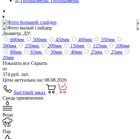
Типоразмеры
Диаметр, ДУ:
600
мм
500
мм
450
мм
400
мм
350
мм
300
мм
250
мм
200
мм
150
мм
125
мм
100
мм
80
мм
65
мм
50
мм
40
мм
25
мм
25
мм
20
мм
Показать все
Скрыть
от
374 руб.
/шт.
Цена актуальна на: 08.08.2026
Быстрый заказ
Среда применения:
Вода
Пар