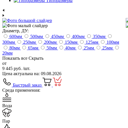
Типоразмеры
Диаметр, ДУ:
600
мм
500
мм
450
мм
400
мм
350
мм
300
мм
250
мм
200
мм
150
мм
125
мм
100
мм
80
мм
65
мм
50
мм
40
мм
25
мм
25
мм
20
мм
Показать все
Скрыть
от
9 445 руб.
/шт.
Цена актуальна на: 09.08.2026
Быстрый заказ
Среда применения:
Вода
Пар