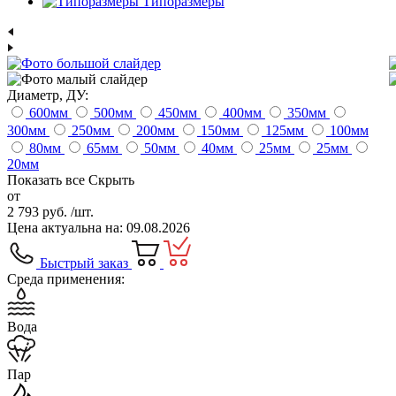
Типоразмеры
Диаметр, ДУ:
600
мм
500
мм
450
мм
400
мм
350
мм
300
мм
250
мм
200
мм
150
мм
125
мм
100
мм
80
мм
65
мм
50
мм
40
мм
25
мм
25
мм
20
мм
Показать все
Скрыть
от
2 793 руб.
/шт.
Цена актуальна на: 09.08.2026
Быстрый заказ
Среда применения:
Вода
Пар