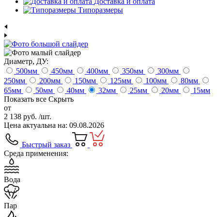
Доставка и оплата
Типоразмеры
Диаметр, ДУ:
500
мм
450
мм
400
мм
350
мм
300
мм
250
мм
200
мм
150
мм
125
мм
100
мм
80
мм
65
мм
50
мм
40
мм
32
мм
25
мм
20
мм
15
мм
Показать все
Скрыть
от
2 138 руб.
/шт.
Цена актуальна на: 09.08.2026
Быстрый заказ
Среда применения:
Вода
Пар